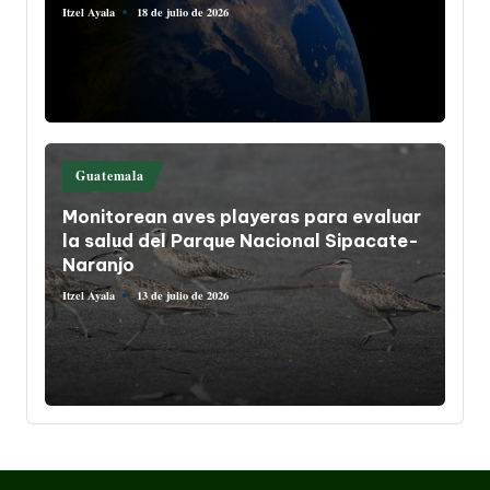
18 de julio de 2026
Itzel Ayala
Publicado
por
Publicado
Guatemala
en
Monitorean aves playeras para evaluar
la salud del Parque Nacional Sipacate-
Naranjo
13 de julio de 2026
Itzel Ayala
Publicado
por