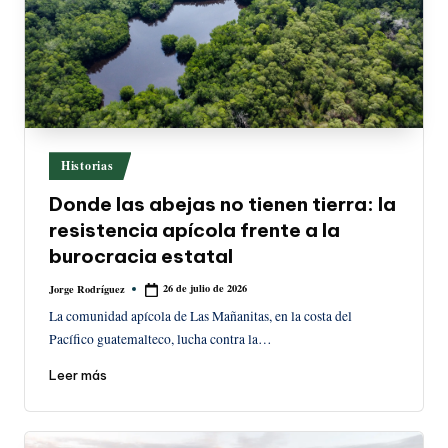
Publicado
Historias
en
Donde las abejas no tienen tierra: la
resistencia apícola frente a la
burocracia estatal
26 de julio de 2026
Jorge Rodríguez
Publicado
por
La comunidad apícola de Las Mañanitas, en la costa del
Pacífico guatemalteco, lucha contra la…
Leer más