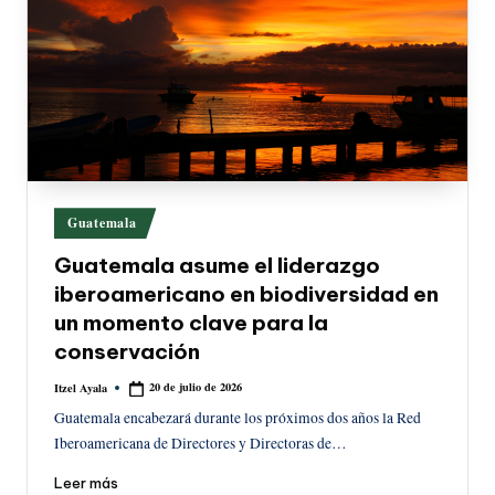
Publicado
Guatemala
en
Guatemala asume el liderazgo
iberoamericano en biodiversidad en
un momento clave para la
conservación
20 de julio de 2026
Itzel Ayala
Publicado
por
Guatemala encabezará durante los próximos dos años la Red
Iberoamericana de Directores y Directoras de…
Leer más