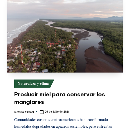
Publicado
Naturaleza y clima
en
Producir miel para conservar los
manglares
26 de julio de 2026
Revista Viatori
Publicado
por
Comunidades costeras centroamericanas han transformado
humedales degradados en apiarios sostenibles, pero enfrentan