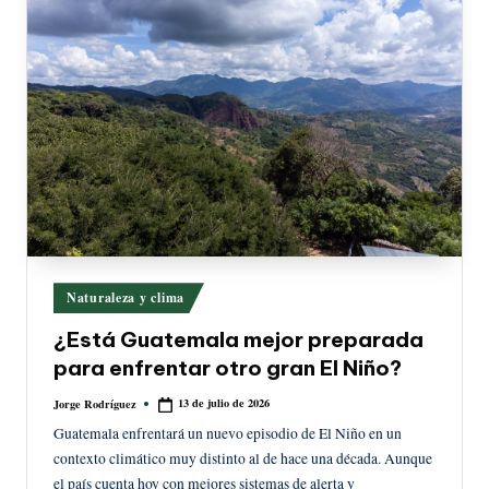
Publicado
Naturaleza y clima
en
¿Está Guatemala mejor preparada
para enfrentar otro gran El Niño?
13 de julio de 2026
Jorge Rodríguez
Publicado
por
Guatemala enfrentará un nuevo episodio de El Niño en un
contexto climático muy distinto al de hace una década. Aunque
el país cuenta hoy con mejores sistemas de alerta y