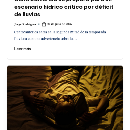
escenario hídrico crítico por déficit
de lluvias
22 de julio de 2026
Jorge Rodríguez
Publicado
por
Centroamérica entra en la segunda mitad de la temporada
lluviosa con una advertencia sobre la…
Leer más