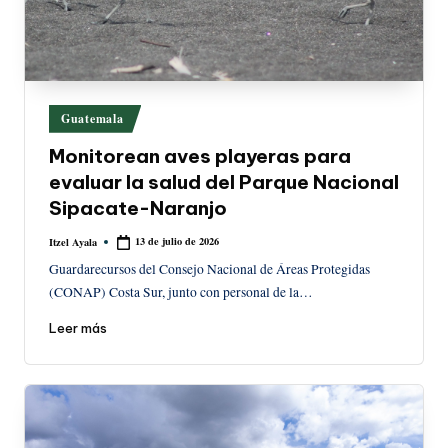
Publicado
Guatemala
en
Monitorean aves playeras para
evaluar la salud del Parque Nacional
Sipacate-Naranjo
13 de julio de 2026
Itzel Ayala
Publicado
por
Guardarecursos del Consejo Nacional de Áreas Protegidas
(CONAP) Costa Sur, junto con personal de la…
Leer más