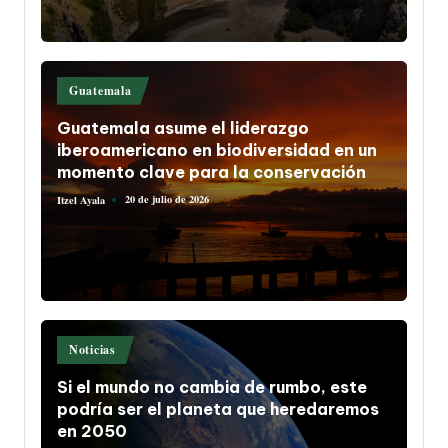
Publicado
Guatemala
en
Guatemala asume el liderazgo
iberoamericano en biodiversidad en un
momento clave para la conservación
20 de julio de 2026
Itzel Ayala
Publicado
por
Publicado
Noticias
en
Si el mundo no cambia de rumbo, este
podría ser el planeta que heredaremos
en 2050