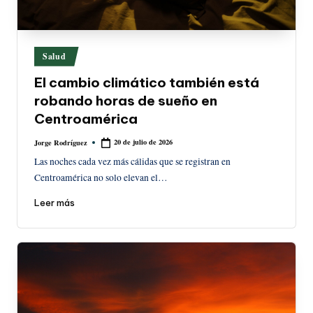
Publicado
Salud
en
El cambio climático también está
robando horas de sueño en
Centroamérica
20 de julio de 2026
Jorge Rodríguez
Publicado
por
Las noches cada vez más cálidas que se registran en
Centroamérica no solo elevan el…
Leer más