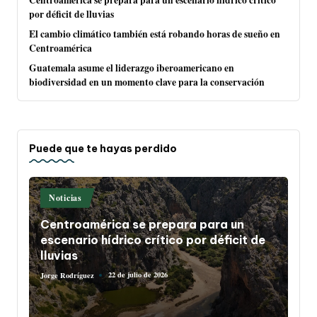
Centroamérica se prepara para un escenario hídrico crítico
por déficit de lluvias
El cambio climático también está robando horas de sueño en
Centroamérica
Guatemala asume el liderazgo iberoamericano en
biodiversidad en un momento clave para la conservación
Puede que te hayas perdido
Publicado
Noticias
en
Centroamérica se prepara para un
escenario hídrico crítico por déficit de
lluvias
22 de julio de 2026
Jorge Rodríguez
Publicado
por