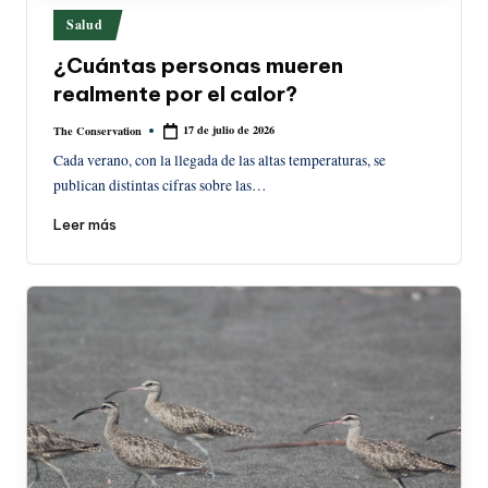
Publicado
Salud
en
¿Cuántas personas mueren
realmente por el calor?
17 de julio de 2026
The Conservation
Publicado
por
Cada verano, con la llegada de las altas temperaturas, se
publican distintas cifras sobre las…
Leer más