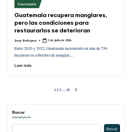
Publicado
Guatemala
en
Guatemala recupera manglares,
pero las condiciones para
restaurarlos se deterioran
2 de julio de 2026
Jorge Rodríguez
Publicado
por
Entre 2020 y 2022, Guatemala incrementó en más de 750
hectáreas su cobertura de manglar,…
Leer más
Paginación
1
2
3
…
25
SIGUIENTE
PÁGINA
de
Buscar
entradas
Buscar