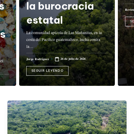
la burocracia
Revist
Public
por
estatal
S
La comunidad apícola de Las Mañanitas, en la
costa del Pacífico guatemalteco, lucha contra
la…
26 de julio de 2026
Jorge Rodríguez
Publicado
por
SEGUIR LEYENDO