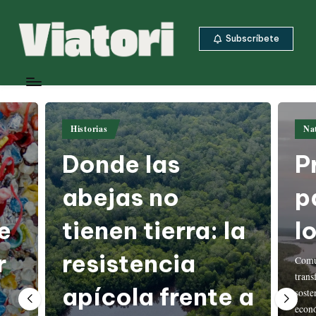
Saltar
Subscríbete
al
contenido
V
Periodismo
ambiental
i
y
a
climático
Publicado
Publ
Historias
Nat
desde
t
en
en
Centroamérica
Donde las
P
o
ri
abejas no
p
tienen tierra: la
l
resistencia
Comun
trans
apícola frente a
soste
econ