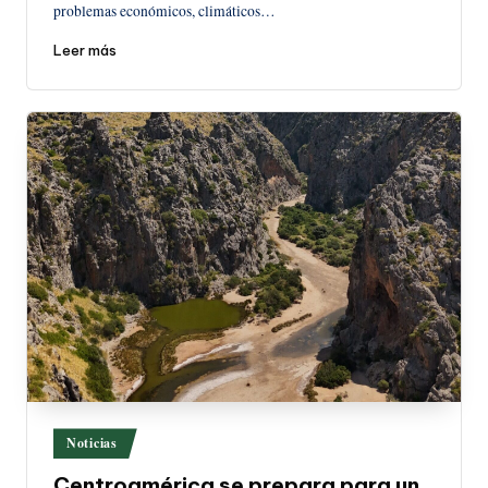
problemas económicos, climáticos…
Leer más
Publicado
Noticias
en
Centroamérica se prepara para un