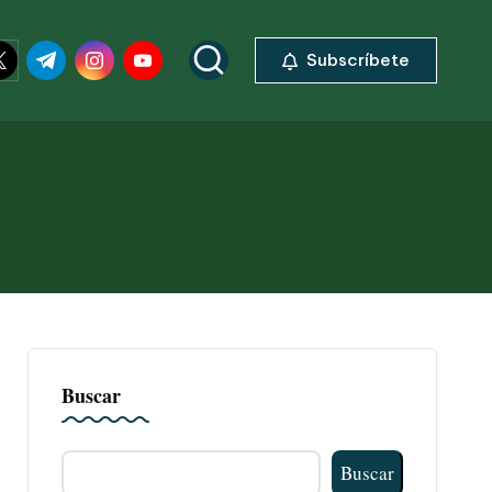
ok.com
itter.com
t.me
instagram.com
youtube.com
Subscríbete
Buscar
Buscar