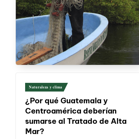
Publicado
Naturaleza y clima
en
¿Por qué Guatemala y
Centroamérica deberían
sumarse al Tratado de Alta
Mar?