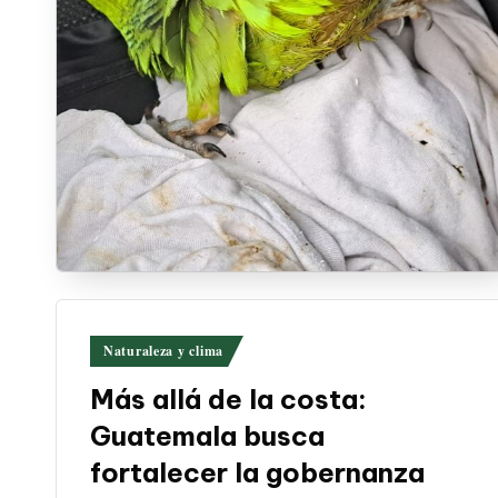
Publicado
Naturaleza y clima
en
Más allá de la costa:
Guatemala busca
fortalecer la gobernanza