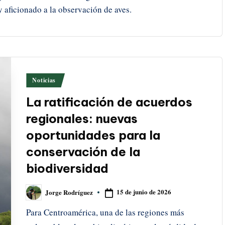
aficionado a la observación de aves.
Publicado
Noticias
en
La ratificación de acuerdos
regionales: nuevas
oportunidades para la
conservación de la
biodiversidad
15 de junio de 2026
Jorge Rodríguez
Publicado
por
Para Centroamérica, una de las regiones más