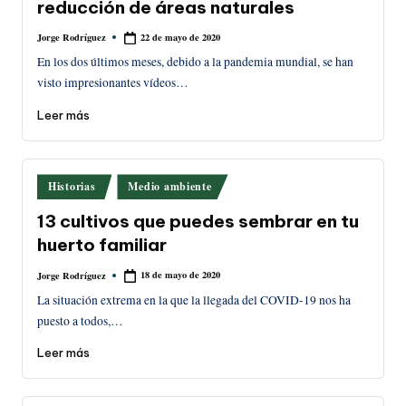
reducción de áreas naturales
22 de mayo de 2020
Jorge Rodríguez
Publicado
por
En los dos últimos meses, debido a la pandemia mundial, se han
visto impresionantes vídeos…
Leer más
Publicado
Historias
Medio ambiente
en
13 cultivos que puedes sembrar en tu
huerto familiar
18 de mayo de 2020
Jorge Rodríguez
Publicado
por
La situación extrema en la que la llegada del COVID-19 nos ha
puesto a todos,…
Leer más