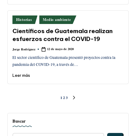
Publicado
Historias
Medio ambiente
en
Científicos de Guatemala realizan
esfuerzos contra el COVID-19
12 de mayo de 2020
Jorge Rodríguez
Publicado
por
El sector científico de Guatemala presentó proyectos contra la
pandemia del COVID-19, a través de…
Leer más
Paginación
1
2
3
SIGUIENTE
PÁGINA
de
Buscar
entradas