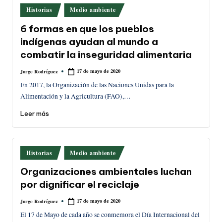
Publicado
Historias
Medio ambiente
en
6 formas en que los pueblos
indígenas ayudan al mundo a
combatir la inseguridad alimentaria
17 de mayo de 2020
Jorge Rodríguez
Publicado
por
En 2017, la Organización de las Naciones Unidas para la
Alimentación y la Agricultura (FAO),…
Leer más
Publicado
Historias
Medio ambiente
en
Organizaciones ambientales luchan
por dignificar el reciclaje
17 de mayo de 2020
Jorge Rodríguez
Publicado
por
El 17 de Mayo de cada año se conmemora el Día Internacional del