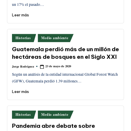
un 17% el pasado…
Leer más
Publicado
Historias
Medio ambiente
en
Guatemala perdió más de un millón de
hectáreas de bosques en el Siglo XXI
23 de mayo de 2020
Jorge Rodríguez
Publicado
por
Según un análisis de la entidad internacional Global Forest Watch
(GFW), Guatemala perdió 1.39 millones…
Leer más
Publicado
Historias
Medio ambiente
en
Pandemia abre debate sobre