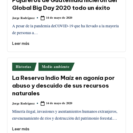
Pajareros de Guatemala hicieron del
Global Big Day 2020 todo un éxito
14 de mayo de 2020
Jorge Rodríguez
Publicado
por
A pesar de la pandemia deCOVID-19 que ha llevado a la mayoría
de personas a…
Leer más
Publicado
Historias
Medio ambiente
en
La Reserva Indio Maíz en agonía por
abuso y descuido de sus recursos
naturales
14 de mayo de 2020
Jorge Rodríguez
Publicado
por
Minería ilegal, invasiones y asentamientos humanos extranjeros,
envenenamiento de ríos y destrucción del patrimonio forestal.…
Leer más