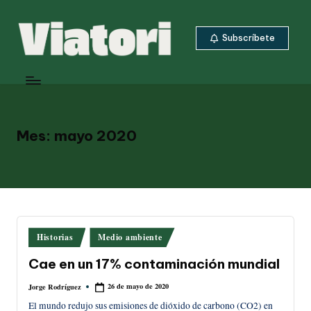
Saltar
Subscríbete
al
contenido
V
Periodismo
ambiental
i
y
a
climático
desde
Mes:
mayo 2020
t
Centroamérica
o
ri
Publicado
Historias
Medio ambiente
en
Cae en un 17% contaminación mundial
26 de mayo de 2020
Jorge Rodríguez
Publicado
por
El mundo redujo sus emisiones de dióxido de carbono (CO2) en