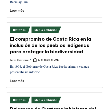
Reciclaje, sin…
Leer más
Publicado
Historias
Medio ambiente
en
El compromiso de Costa Rica en la
inclusión de los pueblos indígenas
para proteger la biodiversidad
17 de mayo de 2020
Jorge Rodríguez
Publicado
por
En 1998, el Gobierno de Costa Rica, fue la primera vez que
presentaba un informe…
Leer más
Publicado
Historias
Medio ambiente
en