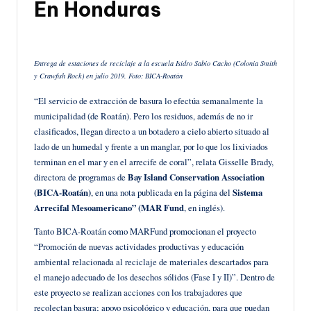
En Honduras
Entrega de estaciones de reciclaje a la escuela Isidro Sabio Cacho (Colonia Smith
y Crawfish Rock) en julio 2019. Foto: BICA-Roatán
“El servicio de extracción de basura lo efectúa semanalmente la
municipalidad (de Roatán). Pero los residuos, además de no ir
clasificados, llegan directo a un botadero a cielo abierto situado al
lado de un humedal y frente a un manglar, por lo que los lixiviados
terminan en el mar y en el arrecife de coral”, relata Gisselle Brady,
directora de programas de
Bay Island Conservation Association
(BICA-Roatán)
, en una nota publicada en la página del
Sistema
Arrecifal Mesoamericano” (MAR Fund
, en inglés).
Tanto BICA-Roatán como MARFund promocionan el proyecto
“Promoción de nuevas actividades productivas y educación
ambiental relacionada al reciclaje de materiales descartados para
el manejo adecuado de los desechos sólidos (Fase I y II)”. Dentro de
este proyecto se realizan acciones con los trabajadores que
recolectan basura; apoyo psicológico y educación, para que puedan