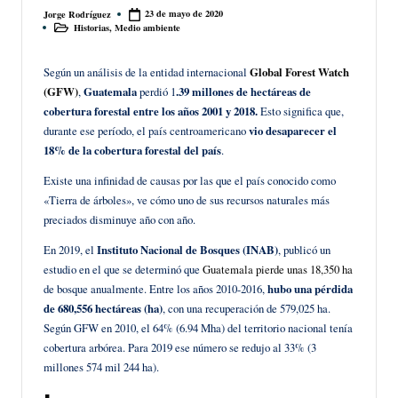
23 de mayo de 2020
Jorge Rodríguez
Publicado
Historias
,
Medio ambiente
por
Publicado
en
Según un análisis de la entidad internacional
Global Forest Watch
(GFW)
,
Guatemala
perdió 1
.39 millones de hectáreas de
cobertura forestal entre los años 2001 y 2018.
Esto significa que,
durante ese período, el país centroamericano
vio desaparecer el
18% de la cobertura forestal del país
.
Existe una infinidad de causas por las que el país conocido como
«Tierra de árboles», ve cómo uno de sus recursos naturales más
preciados disminuye año con año.
En 2019, el
Instituto Nacional de Bosques (INAB)
, publicó un
estudio en el que se determinó que
Guatemala pierde unas 18,350 ha
de bosque anualmente. Entre los años 2010-2016,
hubo una pérdida
de 680,556 hectáreas (ha)
, con una recuperación de 579,025 ha.
Según GFW en 2010, el 64% (6.94 Mha) del territorio nacional tenía
cobertura arbórea. Para 2019 ese número se redujo al 33% (3
millones 574 mil 244 ha).