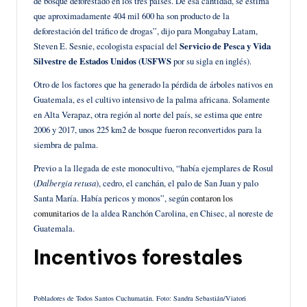
de bosque deforestado en los tres países. De esa cantidad, se estima
que aproximadamente 404 mil 600 ha son producto de la
deforestación del tráfico de drogas”, dijo para Mongabay Latam,
Steven E. Sesnie, ecologista espacial del
Servicio de Pesca y Vida
Silvestre de Estados Unidos (USFWS
por su sigla en inglés).
Otro de los factores que ha generado la pérdida de árboles nativos en
Guatemala, es el cultivo intensivo de la palma africana. Solamente
en Alta Verapaz, otra región al norte del país, se estima que entre
2006 y 2017, unos 225 km2 de bosque fueron reconvertidos para la
siembra de palma.
Previo a la llegada de este monocultivo, “había ejemplares de Rosul
(
Dalbergia retusa
), cedro, el canchán, el palo de San Juan y palo
Santa María. Había pericos y monos”, según
contaron los
comunitarios
de la aldea Ranchón Carolina, en Chisec, al noreste de
Guatemala.
Incentivos forestales
Pobladores de Todos Santos Cuchumatán. Foto: Sandra Sebastián/Viatori