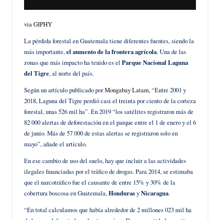
via GIPHY
La pérdida forestal en Guatemala tiene diferentes fuentes, siendo la
más importante,
el aumento de la frontera agrícola
. Una de las
zonas que más impacto ha tenido es el
Parque Nacional Laguna
del Tigre
, al norte del país.
Según un artículo publicado por
Mongabay Latam
, “Entre 2001 y
2018, Laguna del Tigre perdió casi el treinta por ciento de la corteza
forestal, unas 526 mil ha”. En 2019 “los satélites registraron más de
82 000 alertas de deforestación en el parque entre el 1 de enero y el 6
de junio. Más de 57 000 de estas alertas se registraron solo en
mayo”, añade el artículo.
En ese cambio de uso del suelo, hay que incluir a las actividades
ilegales financiadas por el tráfico de drogas. Para 2014, se estimaba
que el narcotráfico fue el causante de entre 15% y 30% de la
cobertura boscosa en Guatemala,
Honduras
y
Nicaragua
.
“En total calculamos que había alrededor de 2 millones 023 mil ha