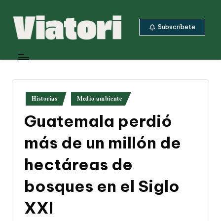
Saltar
Subscríbete
al
contenido
V
Periodismo
ambiental
i
y
a
climático
desde
t
Publicado
Historias
Medio ambiente
Centroamérica
en
o
Guatemala perdió
ri
más de un millón de
hectáreas de
bosques en el Siglo
XXI