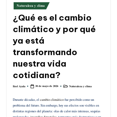
Publicado
Naturaleza y clima
en
¿Qué es el cambio
climático y por qué
ya está
transformando
nuestra vida
cotidiana?
30 de mayo de 2026
Naturaleza y clima
Itzel Ayala
Publicado
Publicado
por
en
Durante décadas, el
cambio climático
fue percibido como un
problema del futuro. Sin embargo, hoy sus efectos son visibles en
distintas regiones del planeta: olas de calor más intensas, sequías
prolongadas,
incendios forestales
, tormentas más destructivas y un