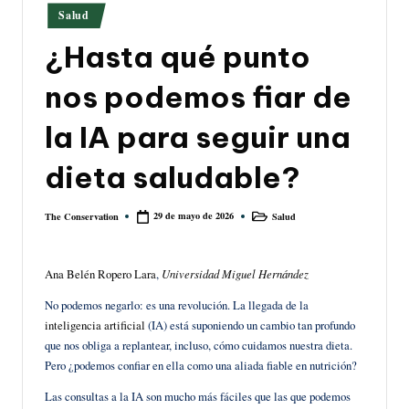
Publicado
Salud
en
¿Hasta qué punto
nos podemos fiar de
la IA para seguir una
dieta saludable?
29 de mayo de 2026
Salud
The Conservation
Publicado
Publicado
por
en
Ana Belén Ropero Lara
,
Universidad Miguel Hernández
No podemos negarlo: es una revolución. La llegada de la
inteligencia artificial
(IA) está suponiendo un cambio tan profundo
que nos obliga a replantear, incluso, cómo cuidamos nuestra dieta.
Pero ¿podemos confiar en ella como una aliada fiable en nutrición?
Las consultas a la IA son mucho más fáciles que las que podemos