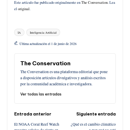
Este artículo fue publicado originalmente en
The Conversation
. Lea
el
original
.
Etiquetas:
IA
Inteligencia Artificial
Última actualización el 1 de junio de 2026
The Conservation
The Conversation es una plataforma editorial que pone
a disposición artículos divulgativos y análisis escritos
por la comunidad académica e investigadora.
Ver todas las entradas
Navegación
Entrada anterior
Siguiente entrada
El NOAA Coral Reef Watch
¿Qué es el cambio climático
de
muestra señales de alerta en
y por qué ya está