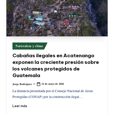
Publicado
Naturaleza y clima
en
Cabañas ilegales en Acatenango
exponen la creciente presión sobre
los volcanes protegidos de
Guatemala
31 de mayo de 2026
Jorge Rodríguez
Publicado
por
La denuncia presentada por el Consejo Nacional de Áreas
Protegidas (CONAP) por la construcción ilegal…
Leer más