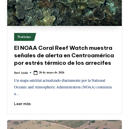
Publicado
Noticias
en
El NOAA Coral Reef Watch muestra
señales de alerta en Centroamérica
por estrés térmico de los arrecifes
28 de mayo de 2026
Itzel Ayala
Publicado
por
Un mapa satelital actualizado diariamente por la National
Oceanic and Atmospheric Administration (NOAA) comienza
a…
Leer más