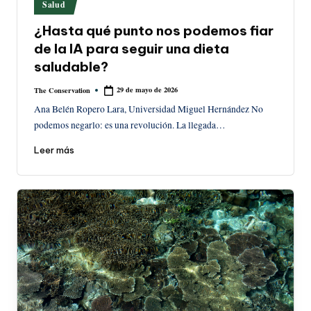
Publicado
Salud
en
¿Hasta qué punto nos podemos fiar
de la IA para seguir una dieta
saludable?
29 de mayo de 2026
The Conservation
Publicado
por
Ana Belén Ropero Lara, Universidad Miguel Hernández No
podemos negarlo: es una revolución. La llegada…
Leer más