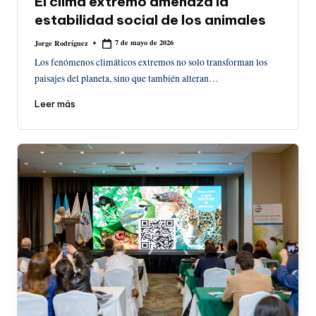
El clima extremo amenaza la
estabilidad social de los animales
7 de mayo de 2026
Jorge Rodríguez
Publicado
por
Los fenómenos climáticos extremos no solo transforman los
paisajes del planeta, sino que también alteran…
Leer más