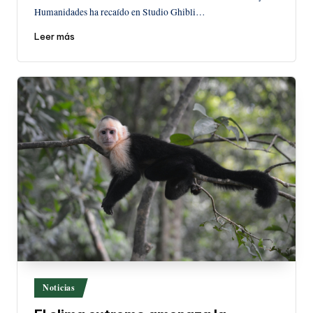
Humanidades ha recaído en Studio Ghibli…
Leer más
Publicado
Noticias
en