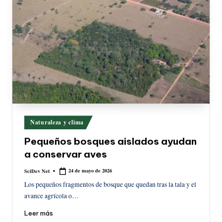
Publicado
Naturaleza y clima
en
Pequeños bosques aislados ayudan
a conservar aves
24 de mayo de 2026
SciDev Net
Publicado
por
Los pequeños fragmentos de bosque que quedan tras la tala y el
avance agrícola o…
Leer más