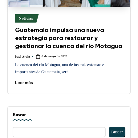
Publicado
Noticias
en
Guatemala impulsa una nueva
estrategia para restaurar y
gestionar la cuenca del río Motagua
6 de mayo de 2026
Itzel Ayala
Publicado
por
La cuenca del río Motagua, una de las más extensas e
importantes de Guatemala, será…
Leer más
Buscar
Buscar