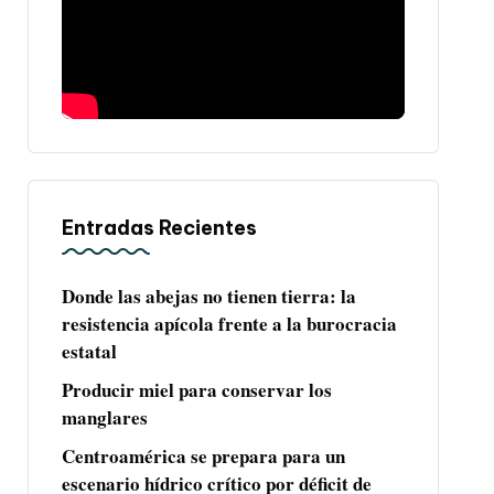
Entradas Recientes
Donde las abejas no tienen tierra: la
resistencia apícola frente a la burocracia
estatal
Producir miel para conservar los
manglares
Centroamérica se prepara para un
escenario hídrico crítico por déficit de