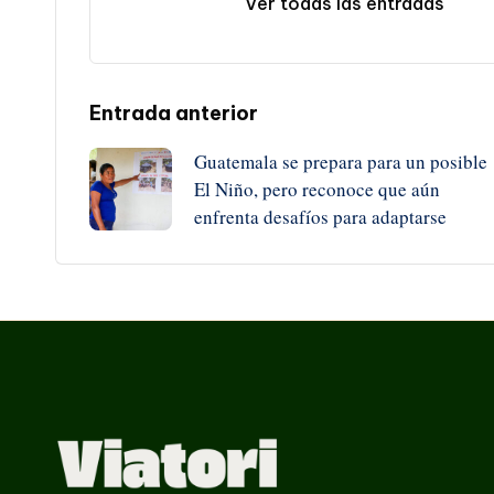
Ver todas las entradas
Navegación
Entrada anterior
Guatemala se prepara para un posible
de
El Niño, pero reconoce que aún
enfrenta desafíos para adaptarse
entradas