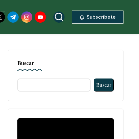
ok.com
itter.com
t.me
instagram.com
youtube.com
Subscríbete
Buscar
Buscar