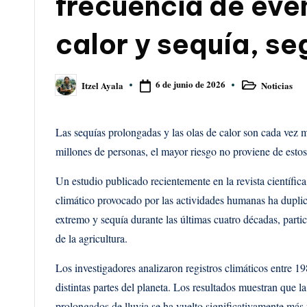
frecuencia de eve
calor y sequía, se
6 de junio de 2026
Noticias
Itzel Ayala
Publicado
Publicado
en
por
Las sequías prolongadas y las olas de calor son cada ve
millones de personas, el mayor riesgo no proviene de esto
Un estudio publicado recientemente en la revista científic
climático provocado por las actividades humanas ha duplic
extremo y sequía durante las últimas cuatro décadas, part
de la agricultura.
Los investigadores analizaron registros climáticos entre 
distintas partes del planeta. Los resultados muestran que 
prolongados de lluvia se ha vuelto significativamente más 