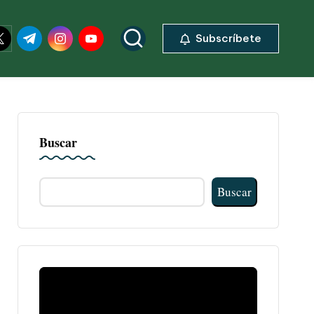
ok.com
itter.com
t.me
instagram.com
youtube.com
Subscríbete
Buscar
Buscar