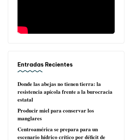
Entradas Recientes
Donde las abejas no tienen tierra: la
resistencia apícola frente a la burocracia
estatal
Producir miel para conservar los
manglares
Centroamérica se prepara para un
escenario hídrico crítico por déficit de