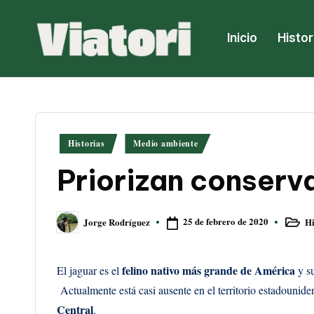
Saltar
Inicio
Histor
al
V
Periodismo
contenido
ambiental
i
y
a
climático
Publicado
Historias
Medio ambiente
desde
t
en
Priorizan conserv
Centroamérica
o
ri
25 de febrero de 2020
Hi
Jorge Rodríguez
Publica
Publicado
en
por
felino nativo más grande de
América
El jaguar es el
y su
Actualmente está casi ausente en el territorio estadounide
Central
.