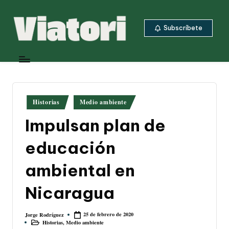
Saltar
Subscríbete
al
contenido
V
Periodismo
ambiental
i
y
a
climático
desde
t
Publicado
Historias
Medio ambiente
Centroamérica
en
o
Impulsan plan de
ri
educación
ambiental en
Nicaragua
25 de febrero de 2020
Jorge Rodríguez
Publicado
Historias
,
Medio ambiente
por
Publicado