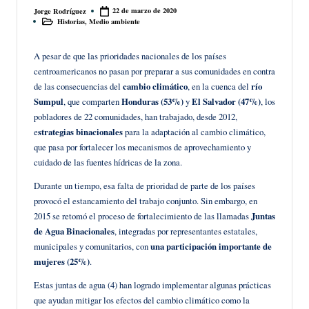
22 de marzo de 2020
Jorge Rodríguez
Publicado
Historias
,
Medio ambiente
por
Publicado
en
A pesar de que las prioridades nacionales de los países
centroamericanos no pasan por preparar a sus comunidades en contra
de las consecuencias del
cambio climático
, en la cuenca del
río
Sumpul
, que comparten
Honduras (53%)
y
El Salvador (47%)
, los
pobladores de 22 comunidades, han trabajado, desde 2012,
e
strategias binacionales
para la adaptación al cambio climático,
que pasa por fortalecer los mecanismos de aprovechamiento y
cuidado de las fuentes hídricas de la zona.
Durante un tiempo, esa falta de prioridad de parte de los países
provocó el estancamiento del trabajo conjunto. Sin embargo, en
2015 se retomó el proceso de fortalecimiento de las llamadas
Juntas
de Agua Binacionales
, integradas por representantes estatales,
municipales y comunitarios, con
una participación importante de
mujeres (25%)
.
Estas juntas de agua (4) han logrado implementar algunas prácticas
que ayudan mitigar los efectos del cambio climático como la