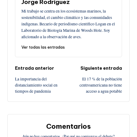
Jorge Rodríguez
Mi trabajo se centra en los ecosistemas marinos, la
sostenibilidad, el cambio climático y las comunidades
indígenas. Becario de periodismo científico Logan en el
Laboratorio de Biología Marina de Woods Hole. Soy
aficionado a la observación de aves.
Ver todas las entradas
Navegación
Entrada anterior
Siguiente entrada
La importancia del
El 17 % de la población
de
distanciamiento social en
centroamericana no tiene
tiempos de pandemia
acceso a agua potable
entradas
Comentarios
Aún no hay comentarios. ¿Por qué no comienzas el debate?