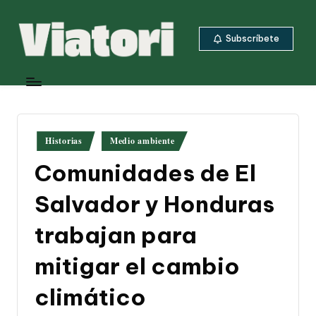
Saltar
Subscríbete
al
contenido
V
Periodismo
ambiental
i
y
a
climático
desde
t
Publicado
Historias
Medio ambiente
Centroamérica
en
o
Comunidades de El
ri
Salvador y Honduras
trabajan para
mitigar el cambio
climático