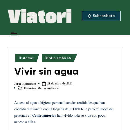
Saltar
Subscríbete
al
contenido
V
Periodismo
ambiental
i
y
a
climático
desde
t
Publicado
Historias
Medio ambiente
Centroamérica
en
o
Vivir sin agua
ri
21 de abril de 2020
Jorge Rodríguez
Publicado
Historias
,
Medio ambiente
por
Publicado
en
Acceso al agua e higiene personal son dos realidades que han
cobrado relevancia con la llegada del COVID-19, pero millones de
personas en
Centroamérica
han vivido toda su vida con poco
acceso a ellas.