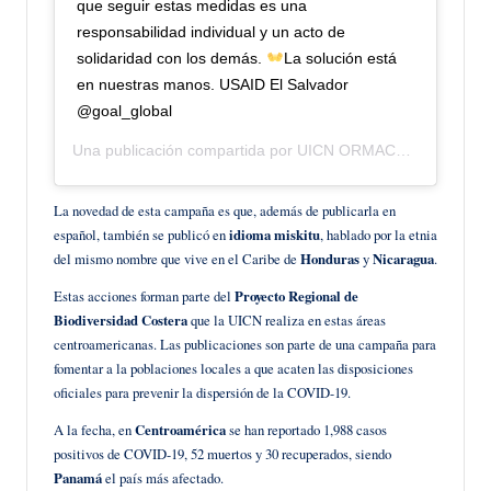
que seguir estas medidas es una
responsabilidad individual y un acto de
solidaridad con los demás.
La solución está
en nuestras manos. USAID El Salvador
@goal_global
Una publicación compartida por
UICN ORMACC
(@uicn_orm
La novedad de esta campaña es que, además de publicarla en
español, también se publicó en
idioma miskitu
, hablado por la etnia
del mismo nombre que vive en el Caribe de
Honduras
y
Nicaragua
.
Estas acciones forman parte del
Proyecto Regional de
Biodiversidad Costera
que la UICN realiza en estas áreas
centroamericanas. Las publicaciones son parte de una campaña para
fomentar a la poblaciones locales a que acaten las disposiciones
oficiales para prevenir la dispersión de la COVID-19.
A la fecha, en
Centroamérica
se han reportado 1,988 casos
positivos de COVID-19, 52 muertos y 30 recuperados, siendo
Panamá
el país más afectado.