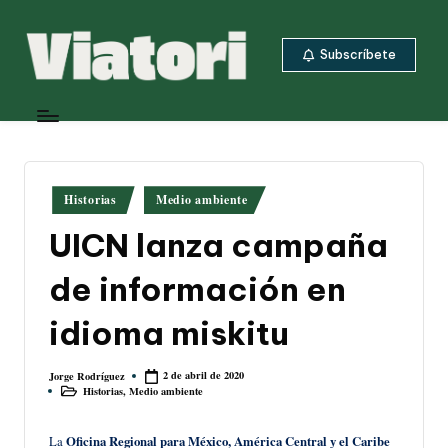
Saltar
Subscríbete
al
contenido
V
Periodismo
ambiental
i
y
a
climático
desde
t
Publicado
Historias
Medio ambiente
Centroamérica
en
o
UICN lanza campaña
ri
de información en
idioma miskitu
2 de abril de 2020
Jorge Rodríguez
Publicado
Historias
,
Medio ambiente
por
Publicado
en
La
Oficina Regional para México, América Central y el Caribe