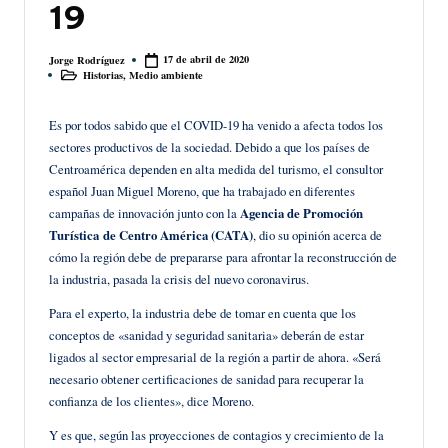
19
17 de abril de 2020
Jorge Rodríguez
Publicado
Historias
,
Medio ambiente
por
Publicado
en
Es por todos sabido que el COVID-19 ha venido a afecta todos los
sectores productivos de la sociedad. Debido a que los países de
Centroamérica dependen en alta medida del turismo, el consultor
español Juan Miguel Moreno, que ha trabajado en diferentes
campañas de innovación junto con la
Agencia de Promoción
Turística de Centro América (CATA)
, dio su opinión acerca de
cómo la región debe de prepararse para afrontar la reconstrucción de
la industria, pasada la crisis del nuevo coronavirus.
Para el experto, la industria debe de tomar en cuenta que los
conceptos de «sanidad y seguridad sanitaria» deberán de estar
ligados al sector empresarial de la región a partir de ahora. «Será
necesario obtener certificaciones de sanidad para recuperar la
confianza de los clientes», dice Moreno.
Y es que, según las proyecciones de contagios y crecimiento de la