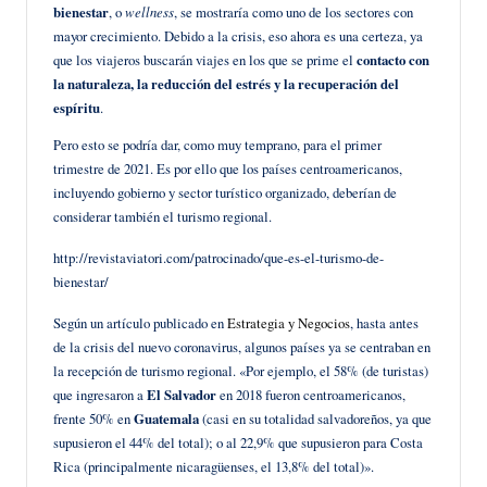
bienestar
, o
wellness
, se mostraría como uno de los sectores con
mayor crecimiento. Debido a la crisis, eso ahora es una certeza, ya
que los viajeros buscarán viajes en los que se prime el
contacto con
la naturaleza, la reducción del estrés y la recuperación del
espíritu
.
Pero esto se podría dar, como muy temprano, para el primer
trimestre de 2021. Es por ello que los países centroamericanos,
incluyendo gobierno y sector turístico organizado, deberían de
considerar también el turismo regional.
http://revistaviatori.com/patrocinado/que-es-el-turismo-de-
bienestar/
Según un artículo publicado en
Estrategia y Negocios
, hasta antes
de la crisis del nuevo coronavirus, algunos países ya se centraban en
la recepción de turismo regional. «Por ejemplo, el 58% (de turistas)
que ingresaron a
El Salvador
en 2018 fueron centroamericanos,
frente 50% en
Guatemala
(casi en su totalidad salvadoreños, ya que
supusieron el 44% del total); o al 22,9% que supusieron para Costa
Rica (principalmente nicaragüenses, el 13,8% del total)».