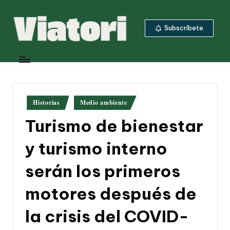
Saltar
Subscríbete
al
contenido
V
Periodismo
ambiental
i
y
a
climático
desde
t
Publicado
Historias
Medio ambiente
Centroamérica
en
o
Turismo de bienestar
ri
y turismo interno
serán los primeros
motores después de
la crisis del COVID-