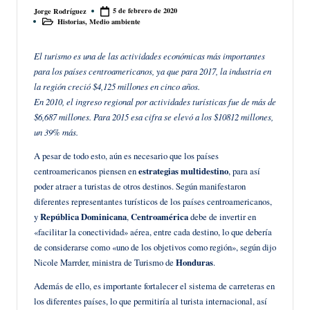
5 de febrero de 2020
Jorge Rodríguez
Publicado
Historias
,
Medio ambiente
por
Publicado
en
El turismo es una de las actividades económicas más importantes
para los países centroamericanos, ya que para 2017, la industria en
la región creció $4,125 millones en cinco años.
En 2010, el ingreso regional por actividades turísticas fue de más de
$6,687 millones. Para 2015 esa cifra se elevó a los $10812 millones,
un 39% más.
A pesar de todo esto, aún es necesario que los países
centroamericanos piensen en
estrategias multidestino
, para así
poder atraer a turistas de otros destinos. Según manifestaron
diferentes representantes turísticos de los países centroamericanos,
y
República Dominicana
,
Centroamérica
debe de invertir en
«facilitar la conectividad» aérea, entre cada destino, lo que debería
de considerarse como «uno de los objetivos como región», según dijo
Nicole Marrder, ministra de Turismo de
Honduras
.
Además de ello, es importante fortalecer el sistema de carreteras en
los diferentes países, lo que permitiría al turista internacional, así