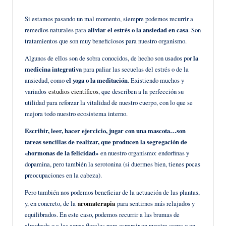
en
Si estamos pasando un mal momento, siempre podemos recurrir a
remedios naturales para
aliviar el estrés o la ansiedad en casa
. Son
tratamientos que son muy beneficiosos para nuestro organismo.
Algunos de ellos son de sobra conocidos, de hecho son usados por
la
medicina integrativa
para paliar las secuelas del estrés o de la
ansiedad, como
el yoga o la meditación
. Existiendo muchos y
variados
estudios científicos
, que describen a la perfección su
utilidad para reforzar la vitalidad de nuestro cuerpo, con lo que se
mejora todo nuestro ecosistema interno.
Escribir, leer, hacer ejercicio, jugar con una mascota…son
tareas sencillas de realizar, que producen la segregación de
«hormonas de la felicidad»
en nuestro organismo: endorfinas y
dopamina, pero también la serotonina (si duermes bien, tienes pocas
preocupaciones en la cabeza).
Pero también nos podemos beneficiar de la actuación de las plantas,
y, en concreto, de la
aromaterapia
para sentirnos más relajados y
equilibrados. En este caso, podemos recurrir a las brumas de
almohada o a las aguas florales para esparcir en nuestra cama o en