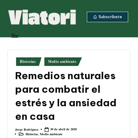
Saltar
Subscríbete
al
contenido
V
Periodismo
ambiental
i
y
a
climático
desde
t
Publicado
Historias
Medio ambiente
Centroamérica
en
o
Remedios naturales
ri
para combatir el
estrés y la ansiedad
en casa
30 de abril de 2020
Jorge Rodríguez
Publicado
Historias
,
Medio ambiente
por
Publicado