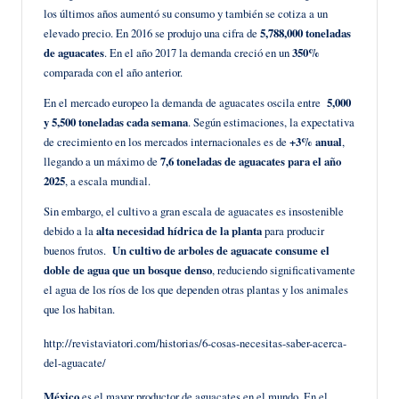
los últimos años aumentó su consumo y también se cotiza a un
elevado precio. En 2016 se produjo una cifra de
5,788,000 toneladas
de aguacates
. En el año 2017 la demanda creció en un
350%
comparada con el año anterior.
En el mercado europeo la demanda de aguacates oscila entre
5,000
y 5,500 toneladas cada semana
. Según estimaciones, la expectativa
de crecimiento en los mercados internacionales es de
+3% anual
,
llegando a un máximo de
7,6 toneladas de aguacates para el año
2025
, a escala mundial.
Sin embargo, el cultivo a gran escala de aguacates es insostenible
debido a la
alta necesidad hídrica de la planta
para producir
buenos frutos.
Un cultivo de arboles de aguacate
consume el
doble de agua que un bosque denso
, reduciendo significativamente
el agua de los ríos de los que dependen otras plantas y los animales
que los habitan.
http://revistaviatori.com/historias/6-cosas-necesitas-saber-acerca-
del-aguacate/
México
es el mayor productor de aguacates en el mundo. En el