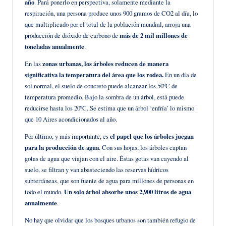
año
. Pará ponerlo en perspectiva, solamente mediante la
respiración, una persona produce unos 900 gramos de CO2 al día, lo
que multiplicado por el total de la población mundial, arroja una
producción de dióxido de carbono de
más de 2 mil millones de
toneladas anualmente
.
En las
zonas urbanas, los árboles reducen de manera
significativa la temperatura del área que los rodea.
En un día de
sol normal, el suelo de concreto puede alcanzar los 50ºC de
temperatura promedio. Bajo la sombra de un árbol, está puede
reducirse hasta los 20ºC. Se estima que un árbol ‘enfría’ lo mismo
que 10 Aires acondicionados al año.
Por último, y más importante, es
el papel que los árboles juegan
para la producción de agua
. Con sus hojas, los árboles captan
gotas de agua que viajan con el aire. Éstas gotas van cayendo al
suelo, se filtran y van abasteciendo las reservas hídricos
subterráneas, que son fuente de agua para millones de personas en
todo el mundo.
Un solo árbol absorbe unos 2,900 litros de agua
anualmente
.
No hay que olvidar que los bosques urbanos son también refugio de