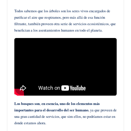
en
Todos sabemos que los árboles son los seres vivos encargados de
purificar el aire que respiramos, pero más allá de esa función
filtrante, también proveen otra serie de servicios ecosistémicos, que
benefician a los asentamientos humanos en todo el planeta.
Los bosques
son
,
en esencia, uno de los elementos más
importantes para el desarrollo del ser humano
, ya que proveen de
una gran cantidad de servicios, que sim ellos, no podríamos estar en
donde estamos ahora.