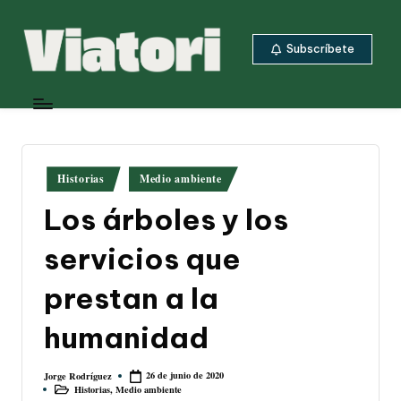
Saltar
Subscríbete
al
contenido
V
Periodismo
ambiental
i
y
a
climático
desde
t
Publicado
Historias
Medio ambiente
Centroamérica
en
o
Los árboles y los
ri
servicios que
prestan a la
humanidad
26 de junio de 2020
Jorge Rodríguez
Publicado
Historias
,
Medio ambiente
por
Publicado