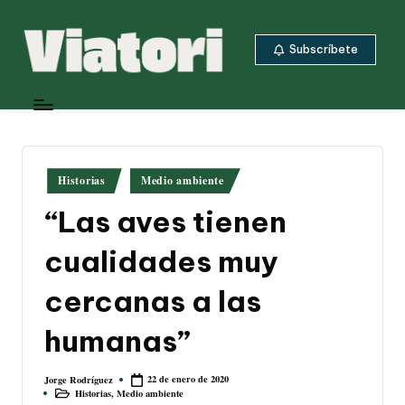
Saltar
Subscríbete
al
contenido
V
Periodismo
ambiental
i
y
a
climático
desde
t
Publicado
Historias
Medio ambiente
Centroamérica
en
o
“Las aves tienen
ri
cualidades muy
cercanas a las
humanas”
22 de enero de 2020
Jorge Rodríguez
Publicado
Historias
,
Medio ambiente
por
Publicado