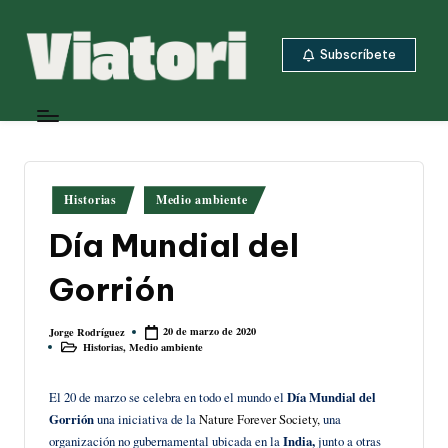
Saltar
Subscríbete
al
contenido
V
Periodismo
ambiental
i
y
a
climático
desde
t
Publicado
Historias
Medio ambiente
Centroamérica
en
o
Día Mundial del
ri
Gorrión
20 de marzo de 2020
Jorge Rodríguez
Publicado
Historias
,
Medio ambiente
por
Publicado
en
El 20 de marzo se celebra en todo el mundo el
Día Mundial del
Gorrión
una iniciativa de la
Nature Forever Society,
una
organización no gubernamental ubicada en la
India,
junto a otras