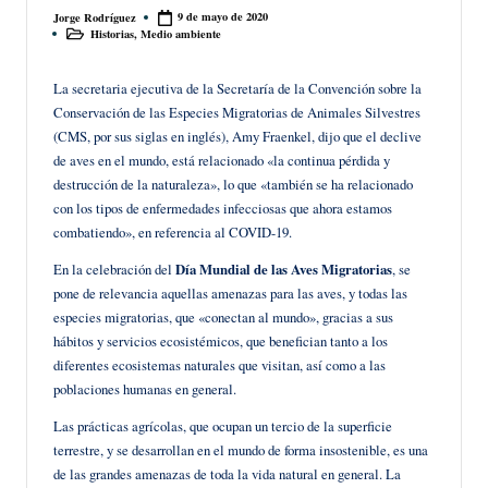
9 de mayo de 2020
Jorge Rodríguez
Publicado
Historias
,
Medio ambiente
por
Publicado
en
La secretaria ejecutiva de la Secretaría de la Convención sobre la
Conservación de las Especies Migratorias de Animales Silvestres
(CMS, por sus siglas en inglés), Amy Fraenkel, dijo que el declive
de aves en el mundo, está relacionado «la continua pérdida y
destrucción de la naturaleza», lo que «también se ha relacionado
con los tipos de enfermedades infecciosas que ahora estamos
combatiendo», en referencia al COVID-19.
En la celebración del
Día Mundial de las Aves Migratorias
, se
pone de relevancia aquellas amenazas para las aves, y todas las
especies migratorias, que «conectan al mundo», gracias a sus
hábitos y servicios ecosistémicos, que benefician tanto a los
diferentes ecosistemas naturales que visitan, así como a las
poblaciones humanas en general.
Las prácticas agrícolas, que ocupan un tercio de la superficie
terrestre, y se desarrollan en el mundo de forma insostenible, es una
de las grandes amenazas de toda la vida natural en general. La