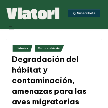
Saltar
Subscríbete
al
contenido
V
Periodismo
ambiental
i
y
a
climático
desde
t
Publicado
Historias
Medio ambiente
Centroamérica
en
o
Degradación del
ri
hábitat y
contaminación,
amenazas para las
aves migratorias