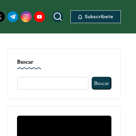
ok.com
itter.com
t.me
instagram.com
youtube.com
Subscríbete
Buscar
Buscar