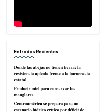
Entradas Recientes
Donde las abejas no tienen tierra: la
resistencia apícola frente a la burocracia
estatal
Producir miel para conservar los
manglares
Centroamérica se prepara para un
escenario hídrico crítico por déficit de