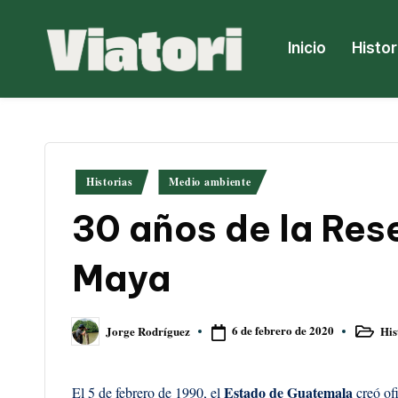
Saltar
Inicio
Histor
al
V
Periodismo
contenido
ambiental
i
y
a
climático
Publicado
Historias
Medio ambiente
desde
t
en
30 años de la Rese
Centroamérica
o
Maya
ri
6 de febrero de 2020
His
Jorge Rodríguez
Publicad
Publicado
en
por
Estado de Guatemala
El 5 de febrero de 1990, el
creó of