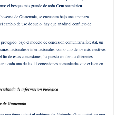
Centroamérica
como el bosque más grande de toda
.
a boscosa de Guatemala, se encuentra bajo una amenaza
 y el cambio de uso de suelo, hay que añadir el conflicto de
a protegido, bajo el modelo de concesión comunitaria forestal, un
smos nacionales e internacionales, como uno de los más efectivos
l fin de estas concesiones, ha puesto en alerta a diferentes
var a cada una de las 11 concesiones comunitarias que existen en
ecializada de información biológica
rte de Guatemala
rea que tiene ante sí el gobierno de Alejandro Giammattei, ya que