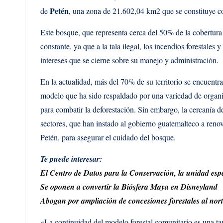
Petén
de
, una zona de 21.602,04 km2 que se constituye 
Este bosque, que representa cerca del 50% de la cobertur
constante, ya que a la tala ilegal, los incendios forestales
intereses que se cierne sobre su manejo y administración.
En la actualidad, más del 70% de su territorio se encuentr
modelo que ha sido respaldado por una variedad de organi
para combatir la deforestación. Sin embargo, la cercanía de
sectores, que han instado al gobierno guatemalteco a reno
Petén, para asegurar el cuidado del bosque.
Te puede interesar:
El Centro de Datos para la Conservación, la unidad esp
Se oponen a convertir la Biósfera Maya en Disneyland
Abogan por ampliación de concesiones forestales al no
«La continuidad del modelo forestal comunitario es una ta