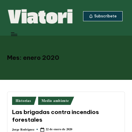
Saltar
Subscríbete
al
contenido
V
Periodismo
ambiental
i
y
a
climático
desde
Mes:
enero 2020
t
Centroamérica
o
ri
Publicado
Historias
Medio ambiente
en
Las brigadas contra incendios
forestales
22 de enero de 2020
Jorge Rodríguez
Publicado