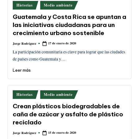
Publicado
Historias
Medio ambiente
en
Guatemala y Costa Rica se apuntan a
las iniciativas ciudadanas para un
crecimiento urbano sostenible
17 de enero de 2020
Jorge Rodríguez
Publicado
por
La participación comunitaria es clave para lograr que las ciudades
de países como Guatemala y…
Leer más
Publicado
Historias
Medio ambiente
en
Crean plásticos biodegradables de
caña de azúcar y asfalto de plástico
reciclado
15 de enero de 2020
Jorge Rodríguez
Publicado
por