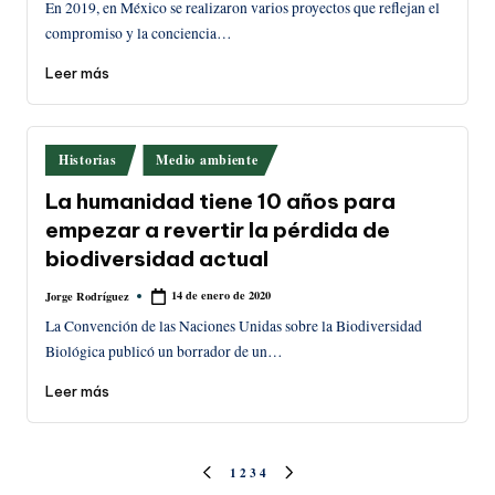
En 2019, en México se realizaron varios proyectos que reflejan el
compromiso y la conciencia…
Leer más
Publicado
Historias
Medio ambiente
en
La humanidad tiene 10 años para
empezar a revertir la pérdida de
biodiversidad actual
14 de enero de 2020
Jorge Rodríguez
Publicado
por
La Convención de las Naciones Unidas sobre la Biodiversidad
Biológica publicó un borrador de un…
Leer más
Paginación
1
2
3
4
PÁGINA
SIGUIENTE