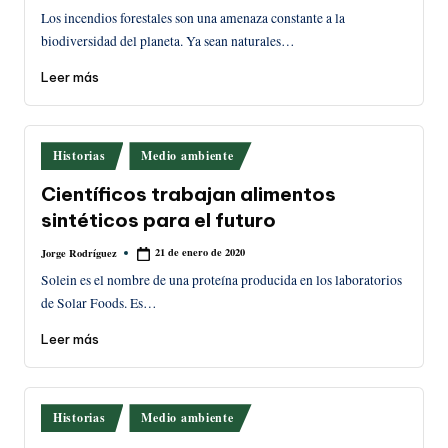
por
Los incendios forestales son una amenaza constante a la
biodiversidad del planeta. Ya sean naturales…
Leer más
Publicado
Historias
Medio ambiente
en
Científicos trabajan alimentos
sintéticos para el futuro
21 de enero de 2020
Jorge Rodríguez
Publicado
por
Solein es el nombre de una proteína producida en los laboratorios
de Solar Foods. Es…
Leer más
Publicado
Historias
Medio ambiente
en