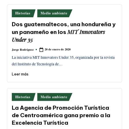
Publicado
Historias
Medio ambiente
en
Dos guatemaltecos, una hondureña y
MIT Innovators
un panameño en los
Under 35
20 de enero de 2020
Jorge Rodríguez
Publicado
por
La iniciativa MIT Innovators Under 35, organizada por la revista
del Instituto de Tecnología de…
Leer más
Publicado
Historias
Medio ambiente
en
La Agencia de Promoción Turística
de Centroamérica gana premio a la
Excelencia Turística