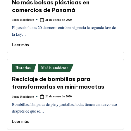
No más bolsas plásticas en
comercios de Panamá
21 de enero de 2020
Jorge Rodríguez
Publicado
por
El pasado lunes 20 de enero, entró en vigencia la segunda fase de
la Ley…
Leer más
Publicado
Historias
Medio ambiente
en
Reciclaje de bombillas para
transformarlas en mini-macetas
20 de enero de 2020
Jorge Rodríguez
Publicado
por
Bombillas, lámparas de pie y pantallas, todas tienen un nuevo uso
después de que se…
Leer más