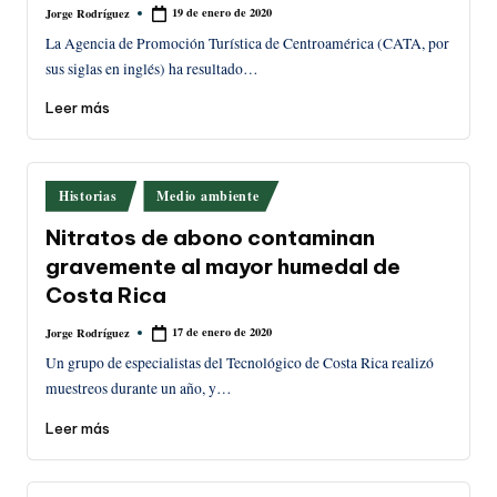
19 de enero de 2020
Jorge Rodríguez
Publicado
por
La Agencia de Promoción Turística de Centroamérica (CATA, por
sus siglas en inglés) ha resultado…
Leer más
Publicado
Historias
Medio ambiente
en
Nitratos de abono contaminan
gravemente al mayor humedal de
Costa Rica
17 de enero de 2020
Jorge Rodríguez
Publicado
por
Un grupo de especialistas del Tecnológico de Costa Rica realizó
muestreos durante un año, y…
Leer más