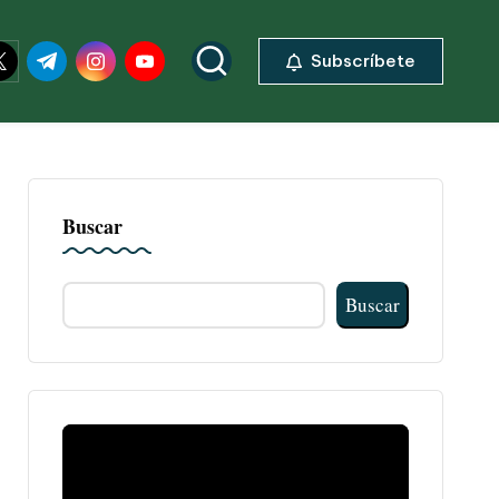
ok.com
itter.com
t.me
instagram.com
youtube.com
Subscríbete
Buscar
Buscar