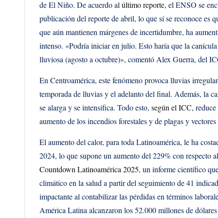
de El Niño. De acuerdo al
último reporte
, el ENSO se encu
publicación del reporte de abril, lo que sí se reconoce es 
que aún mantienen márgenes de incertidumbre, ha aument
intenso. «Podría iniciar en julio. Esto haría que la canícul
lluviosa (agosto a octubre)», comentó Alex Guerra, del I
En Centroamérica, este fenómeno provoca lluvias irregulares
temporada de lluvias y el adelanto del final. Además, la 
se alarga y se intensifica. Todo esto,
según el ICC
, reduce
aumento de los incendios forestales y de plagas y vectore
El aumento del calor, para toda Latinoamérica, le ha cost
2024, lo que supone un aumento del 229% con respecto al
Countdown Latinoamérica 2025
, un informe científico q
climático en la salud a partir del seguimiento de 41 indi
impactante al contabilizar las pérdidas en términos laborale
América Latina alcanzaron los 52.000 millones de dólare