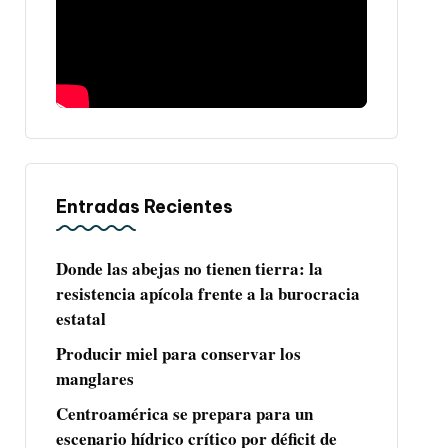
Entradas Recientes
Donde las abejas no tienen tierra: la
resistencia apícola frente a la burocracia
estatal
Producir miel para conservar los
manglares
Centroamérica se prepara para un
escenario hídrico crítico por déficit de