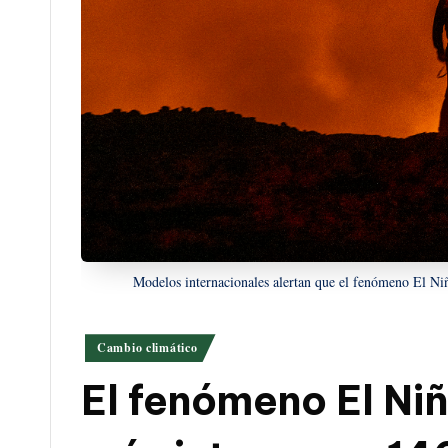
Modelos internacionales alertan que el fenómeno El N
Publicado
Cambio climático
en
El fenómeno El Ni